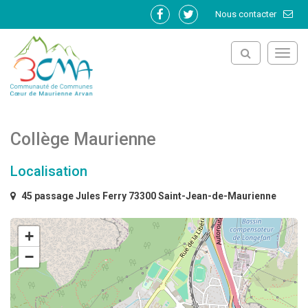
Gestion des traceurs
Nous contacter
Lien
Lien
vers
vers
le
le
Toggl
compte
compte
navig
Facebook
Twitter
Collège Maurienne
Localisation
45 passage Jules Ferry 73300 Saint-Jean-de-Maurienne
+
−