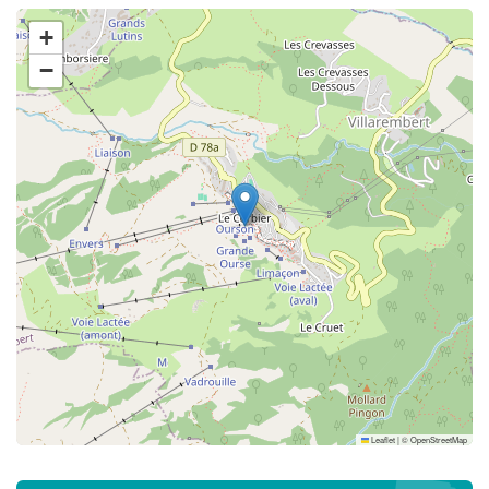
+
−
Leaflet
|
©
OpenStreetMap