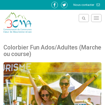
Gestion des traceurs
Nous contacter
Lien
Lien
vers
vers
le
le
Toggl
compte
compte
navig
Facebook
Twitter
Colorbier Fun Ados/Adultes (Marche
ou course)