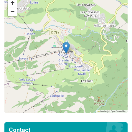
+
−
Leaflet
|
©
OpenStreetMap
Contact