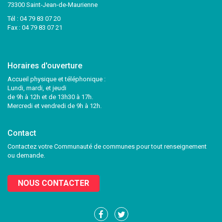
73300 Saint-Jean-de-Maurienne
Tél :
04 79 83 07 20
Fax : 04 79 83 07 21
Horaires d'ouverture
Accueil physique et téléphonique :
Lundi, mardi, et jeudi
de 9h à 12h et de 13h30 à 17h.
Mercredi et vendredi de 9h à 12h.
Contact
Contactez votre Communauté de communes pour tout renseignement
ou demande.
NOUS CONTACTER
Lien
Lien