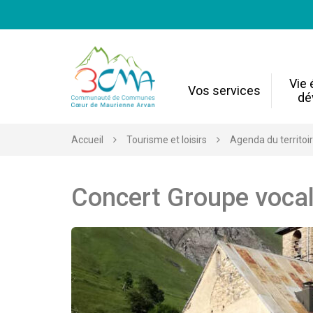
Gestion des traceurs
Vie
Vos services
dé
Accueil
Tourisme et loisirs
Agenda du territoi
Concert Groupe voc