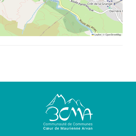
Leaflet
|
©
OpenStreetMap