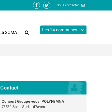
Nous contacter
Lien
Lien
vers
vers
le
le
compte
compte
Les 14 communes
Facebook
Twitter
La 3CMA
Recherche
Contact
Concert Groupe vocal POLYFEMNA
73530 Saint-Sorlin-d'Arves