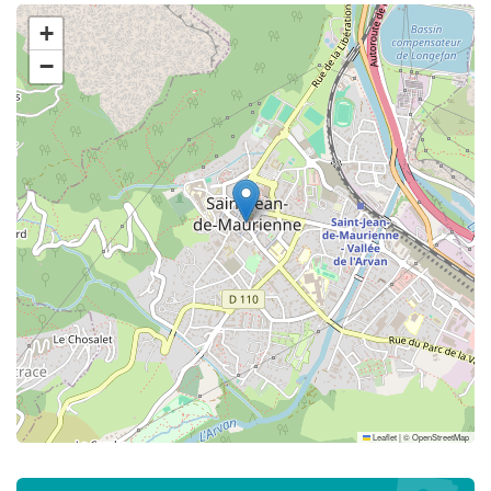
+
−
Leaflet
|
©
OpenStreetMap