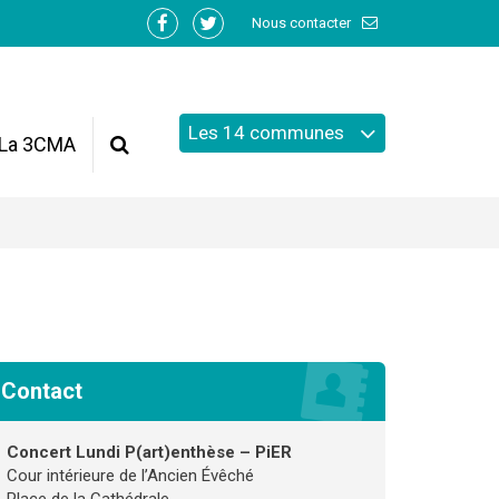
Nous contacter
Lien
Lien
vers
vers
le
le
compte
compte
Les 14 communes
Facebook
Twitter
La 3CMA
Recherche
Contact
Concert Lundi P(art)enthèse – PiER
Cour intérieure de l’Ancien Évêché