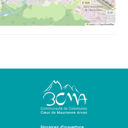
Leaflet
|
©
OpenStreetMap
Horaires d'ouverture