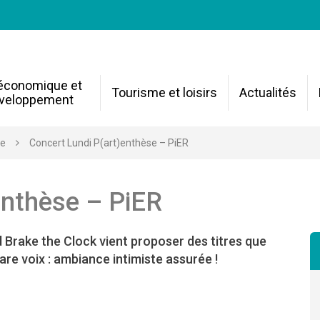
 économique et
Tourisme et loisirs
Actualités
veloppement
re
Concert Lundi P(art)enthèse – PiER
enthèse – PiER
 Brake the Clock vient proposer des titres que
are voix : ambiance intimiste assurée !