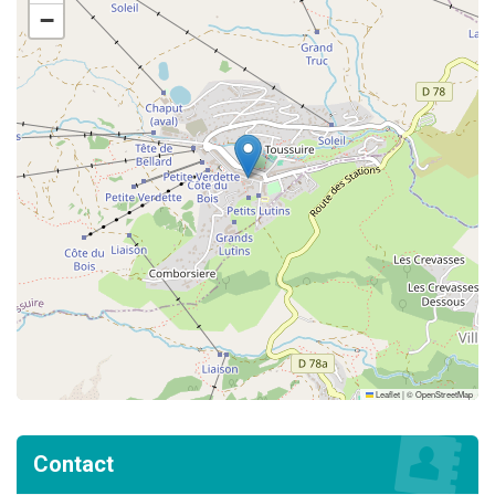
−
Leaflet
|
©
OpenStreetMap
Contact