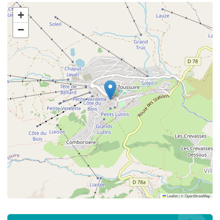
+
−
Leaflet
|
©
OpenStreetMap