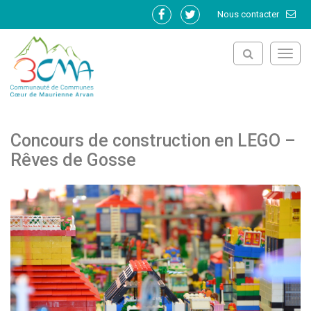
Gestion des traceurs
Nous contacter
Lien
Lien
vers
vers
le
le
Toggl
compte
compte
navig
Facebook
Twitter
Concours de construction en LEGO –
Rêves de Gosse