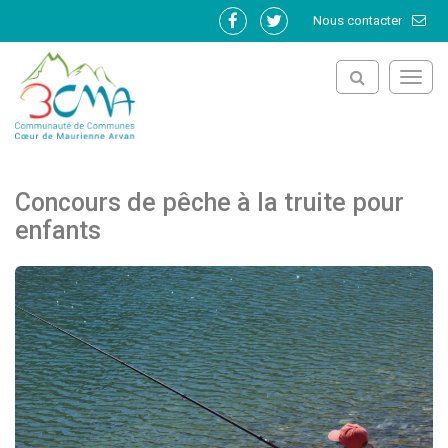
Gestion des traceurs
Nous contacter
Lien
Lien
vers
vers
le
le
Toggl
compte
compte
navig
Facebook
Twitter
Concours de pêche à la truite pour
enfants