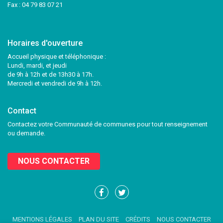
Fax : 04 79 83 07 21
Horaires d'ouverture
Accueil physique et téléphonique :
Lundi, mardi, et jeudi
de 9h à 12h et de 13h30 à 17h.
Mercredi et vendredi de 9h à 12h.
Contact
Contactez votre Communauté de communes pour tout renseignement
ou demande.
NOUS CONTACTER
Lien
Lien
vers
vers
le
le
MENTIONS LÉGALES
PLAN DU SITE
CRÉDITS
NOUS CONTACTER
compte
compte