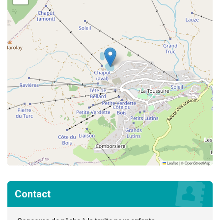
Leaflet
|
©
OpenStreetMap
Contact