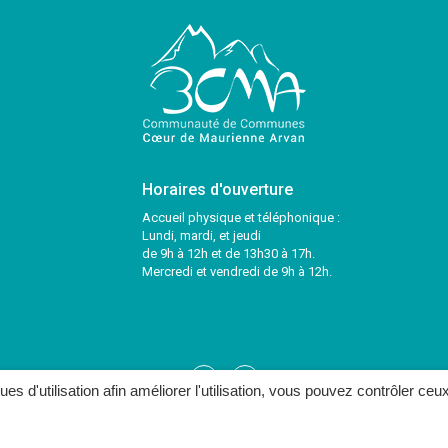
Horaires d'ouverture
Accueil physique et téléphonique :
Lundi, mardi, et jeudi
de 9h à 12h et de 13h30 à 17h.
Mercredi et vendredi de 9h à 12h.
Lien
Lien
ques d'utilisation afin améliorer l'utilisation, vous pouvez contrôler ceu
vers
vers
le
le
ONTACTER
compte
compte