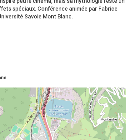
inspire peu le cinéma, mais sa mythologie reste un
 effets spéciaux. Conférence animée par Fabrice
Université Savoie Mont Blanc.
nne