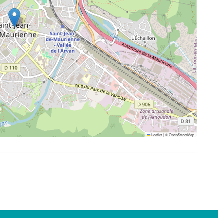
Leaflet
|
©
OpenStreetMap