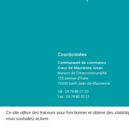
Coordonnées
Communauté de communes
Cœur de Maurienne Arvan
Maison de l’intercommunalité
125 avenue d’Italie
73300 Saint-Jean-de-Maurienne
Tél :
04 79 83 07 20
Fax : 04 79 83 07 21
Ce site utilise des traceurs pour fonctionner et obtenir des statisti
vous souhaitez activer.
MENTIONS LÉGALES
PLAN DU SITE
CRÉDITS
NOUS C