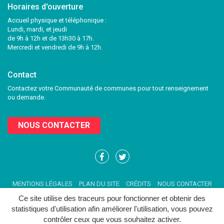
Horaires d'ouverture
Accueil physique et téléphonique :
Lundi, mardi, et jeudi
de 9h à 12h et de 13h30 à 17h.
Mercredi et vendredi de 9h à 12h.
Contact
Contactez votre Communauté de communes pour tout renseignement
ou demande.
NOUS CONTACTER
Lien
Lien
vers
vers
le
le
MENTIONS LÉGALES
PLAN DU SITE
CRÉDITS
NOUS CONTACTER
compte
compte
Facebook
Twitter
Ce site utilise des traceurs pour fonctionner et obtenir des
statistiques d'utilisation afin améliorer l'utilisation, vous pouvez
contrôler ceux que vous souhaitez activer.