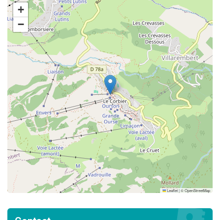
+
−
Leaflet
|
©
OpenStreetMap