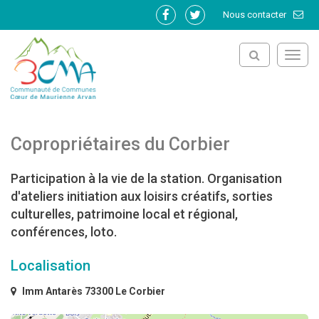
Gestion des traceurs
Nous contacter
Lien
Lien
vers
vers
le
le
Toggl
compte
compte
navig
Facebook
Twitter
Copropriétaires du Corbier
Participation à la vie de la station. Organisation
d'ateliers initiation aux loisirs créatifs, sorties
culturelles, patrimoine local et régional,
conférences, loto.
Localisation
Imm Antarès 73300 Le Corbier