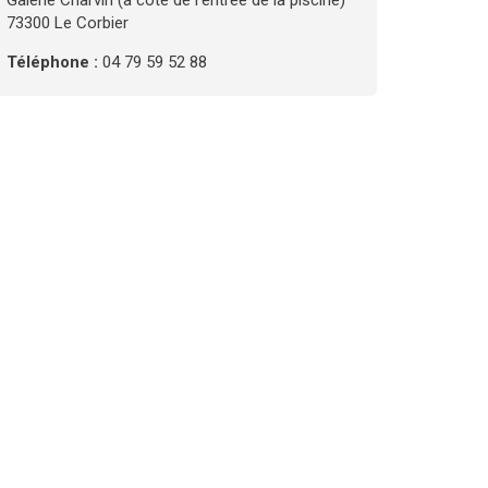
Galerie Charvin (à côté de l'entrée de la piscine)
73300 Le Corbier
Téléphone :
04 79 59 52 88