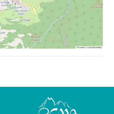
Leaflet
|
©
OpenStreetMap