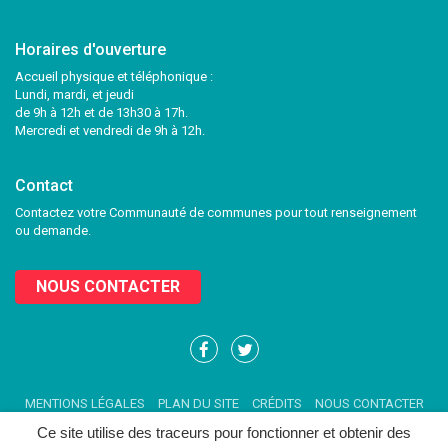
Horaires d'ouverture
Accueil physique et téléphonique :
Lundi, mardi, et jeudi
de 9h à 12h et de 13h30 à 17h.
Mercredi et vendredi de 9h à 12h.
Contact
Contactez votre Communauté de communes pour tout renseignement
ou demande.
NOUS CONTACTER
Lien
Lien
vers
vers
le
le
MENTIONS LÉGALES
PLAN DU SITE
CRÉDITS
NOUS CONTACTER
compte
compte
Facebook
Twitter
Ce site utilise des traceurs pour fonctionner et obtenir des