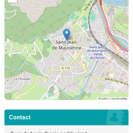
Leaflet
|
©
OpenStreetMap
Contact