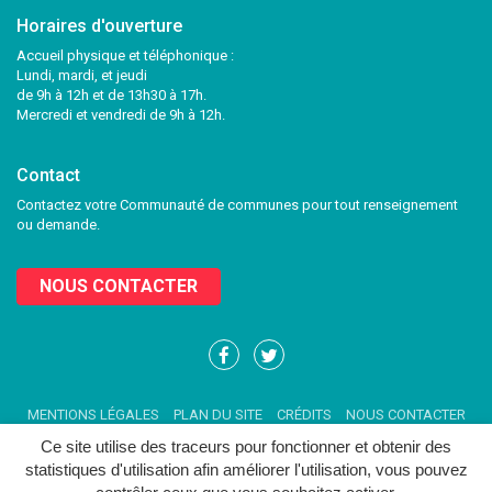
Horaires d'ouverture
Accueil physique et téléphonique :
Lundi, mardi, et jeudi
de 9h à 12h et de 13h30 à 17h.
Mercredi et vendredi de 9h à 12h.
Contact
Contactez votre Communauté de communes pour tout renseignement
ou demande.
NOUS CONTACTER
Lien
Lien
vers
vers
le
le
MENTIONS LÉGALES
PLAN DU SITE
CRÉDITS
NOUS CONTACTER
compte
compte
Facebook
Twitter
Ce site utilise des traceurs pour fonctionner et obtenir des
statistiques d'utilisation afin améliorer l'utilisation, vous pouvez