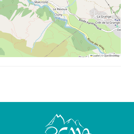
Leaflet
|
©
OpenStreetMap