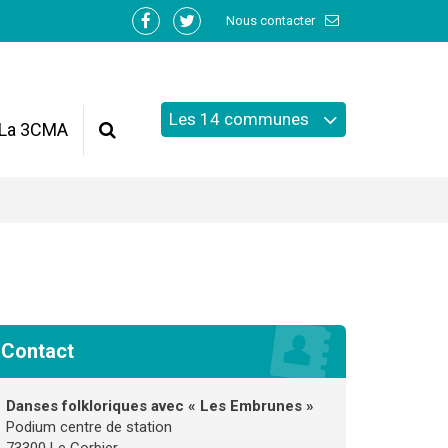
Nous contacter
Lien
Lien
vers
vers
le
le
compte
compte
Les 14 communes
Facebook
Twitter
La 3CMA
Recherche
Contact
Danses folkloriques avec « Les Embrunes »
Podium centre de station