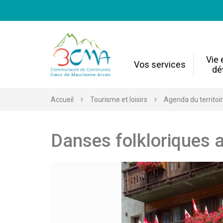
Gestion des traceurs
Vie
Vos services
dé
Accueil
Tourisme et loisirs
Agenda du territoi
Danses folkloriques 