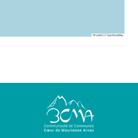
Leaflet
|
©
OpenStreetMap