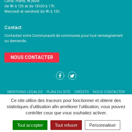
Lundi, mardi, et jeudi
de 9h à 12h et de 13h30 à 17h.
Mercredi et vendredi de 9h à 12h.
Contact
Contactez votre Communauté de communes pour tout renseignement
ou demande.
NOUS CONTACTER
Lien
Lien
vers
vers
le
le
MENTIONS LÉGALES
PLAN DU SITE
CRÉDITS
NOUS CONTACTER
compte
compte
Facebook
Twitter
Ce site utilise des traceurs pour fonctionner et obtenir des
statistiques d'utilisation afin améliorer l'utilisation, vous pouvez
contrôler ceux que vous souhaitez activer.
Tout accepter
Tout refuser
Personnaliser