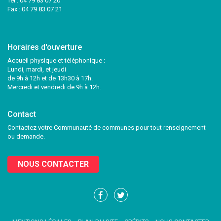
Tél :
04 79 83 07 20
Fax : 04 79 83 07 21
Horaires d'ouverture
Accueil physique et téléphonique :
Lundi, mardi, et jeudi
de 9h à 12h et de 13h30 à 17h.
Mercredi et vendredi de 9h à 12h.
Contact
Contactez votre Communauté de communes pour tout renseignement
ou demande.
NOUS CONTACTER
Lien
Lien
vers
vers
le
le