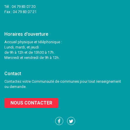
Tél :
04 79 83 07 20
Fax : 04 79 83 07 21
Horaires d'ouverture
Accueil physique et téléphonique :
Lundi, mardi, et jeudi
de 9h à 12h et de 13h30 à 17h.
Mercredi et vendredi de 9h à 12h.
Contact
Contactez votre Communauté de communes pour tout renseignement
ou demande.
NOUS CONTACTER
Lien
Lien
vers
vers