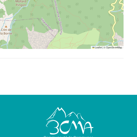
Leaflet
|
©
OpenStreetMap