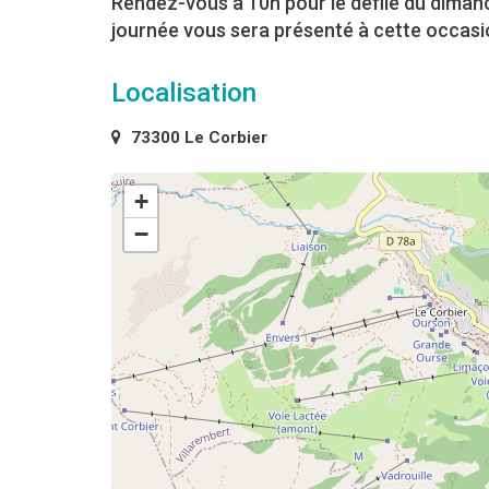
Rendez-vous à 10h pour le défilé du diman
journée vous sera présenté à cette occasi
Localisation
73300 Le Corbier
+
−