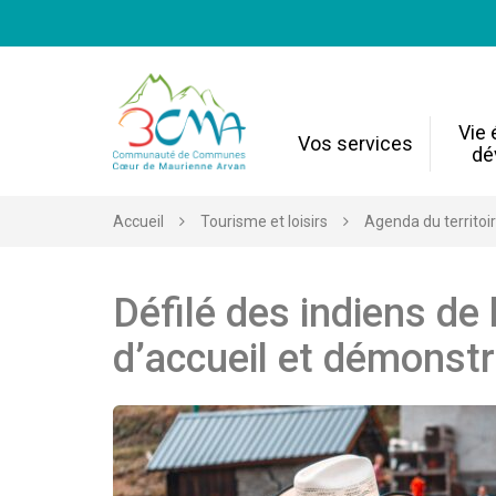
Gestion des traceurs
Vie
Vos services
dé
Accueil
Tourisme et loisirs
Agenda du territoi
Défilé des indiens de 
d’accueil et démonstr