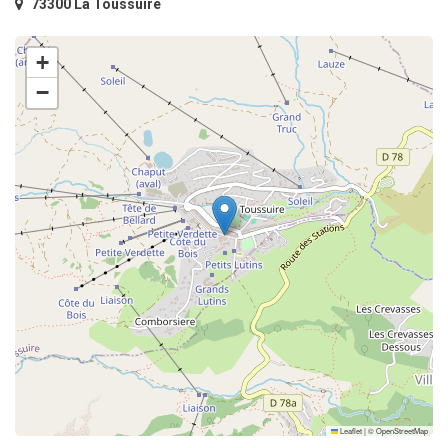
73300 La Toussuire
+
−
Leaflet
|
©
OpenStreetMap