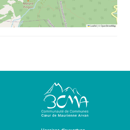
Leaflet
|
©
OpenStreetMap