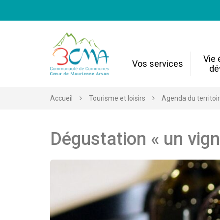
Gestion des traceurs
Vie
Vos services
dé
Accueil
Tourisme et loisirs
Agenda du territoi
Dégustation « un vign