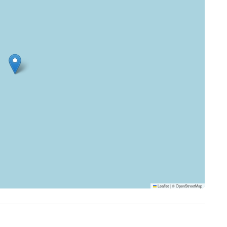
Leaflet
|
©
OpenStreetMap