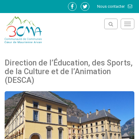
Gestion des traceurs
Nous contacter
Lien
Lien
vers
vers
le
le
Toggl
compte
compte
navig
Facebook
Twitter
Direction de l’Éducation, des Sports,
de la Culture et de l’Animation
(DESCA)