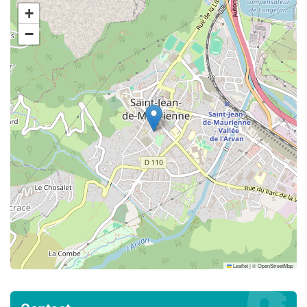
+
−
Leaflet
|
©
OpenStreetMap