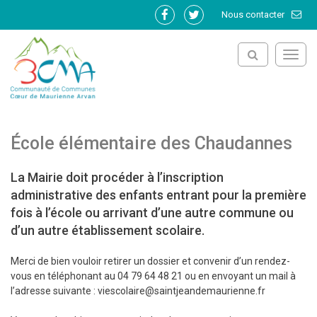
Gestion des traceurs
Nous contacter
Lien
Lien
vers
vers
le
le
Toggl
compte
compte
navig
Facebook
Twitter
École élémentaire des Chaudannes
La Mairie doit procéder à l’inscription
administrative des enfants entrant pour la première
fois à l’école ou arrivant d’une autre commune ou
d’un autre établissement scolaire.
Merci de bien vouloir retirer un dossier et convenir d’un rendez-
vous en téléphonant au 04 79 64 48 21 ou en envoyant un mail à
l’adresse suivante : viescolaire@saintjeandemaurienne.fr