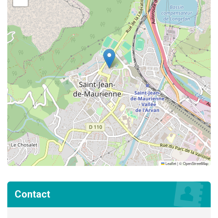
Leaflet
|
©
OpenStreetMap
Contact