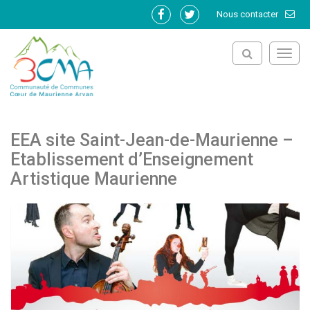
Gestion des traceurs
Nous contacter
Lien
Lien
vers
vers
le
le
Toggl
compte
compte
navig
Facebook
Twitter
EEA site Saint-Jean-de-Maurienne –
Etablissement d’Enseignement
Artistique Maurienne