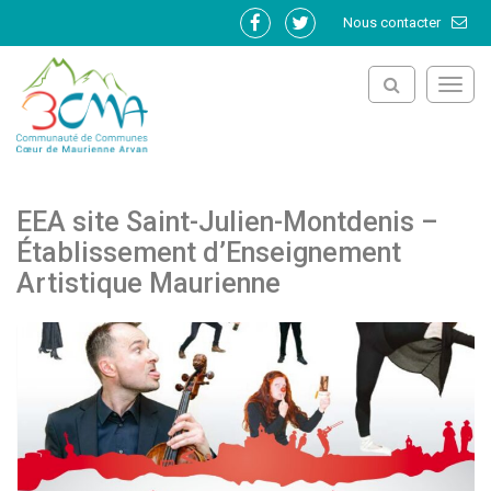
Gestion des traceurs
Nous contacter
Lien
Lien
vers
vers
le
le
Toggl
compte
compte
navig
Facebook
Twitter
EEA site Saint-Julien-Montdenis –
Établissement d’Enseignement
Artistique Maurienne