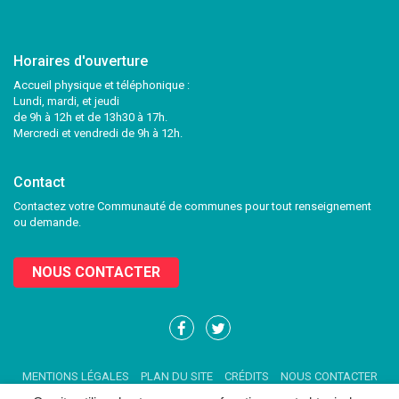
Horaires d'ouverture
Accueil physique et téléphonique :
Lundi, mardi, et jeudi
de 9h à 12h et de 13h30 à 17h.
Mercredi et vendredi de 9h à 12h.
Contact
Contactez votre Communauté de communes pour tout renseignement
ou demande.
NOUS CONTACTER
Lien
Lien
vers
vers
le
le
MENTIONS LÉGALES
PLAN DU SITE
CRÉDITS
NOUS CONTACTER
compte
compte