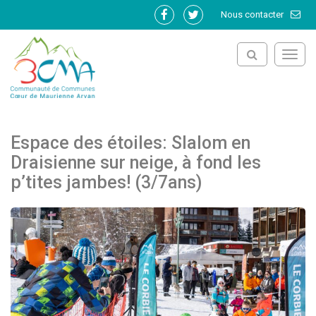
Gestion des traceurs
Nous contacter
Lien
Lien
vers
vers
le
le
Toggl
compte
compte
navig
Facebook
Twitter
Espace des étoiles: Slalom en
Draisienne sur neige, à fond les
p’tites jambes! (3/7ans)