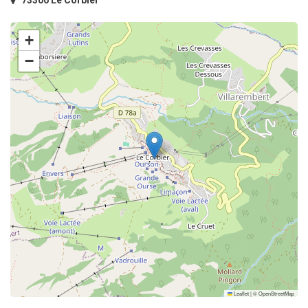
73300 Le Corbier
+
−
Leaflet
|
©
OpenStreetMap