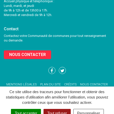
Accueil physique et téléphonique :
Lundi, mardi, et jeudi
de 9h à 12h et de 13h30 à 17h.
Mercredi et vendredi de 9h à 12h.
Contact
Contactez votre Communauté de communes pour tout renseignement
ou demande.
NOUS CONTACTER
Lien
Lien
vers
vers
le
le
MENTIONS LÉGALES
PLAN DU SITE
CRÉDITS
NOUS CONTACTER
compte
compte
Facebook
Twitter
Ce site utilise des traceurs pour fonctionner et obtenir des
statistiques d'utilisation afin améliorer l'utilisation, vous pouvez
contrôler ceux que vous souhaitez activer.
Tout accepter
Tout refuser
Personnaliser