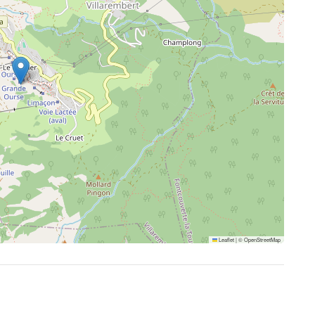
Leaflet
|
©
OpenStreetMap