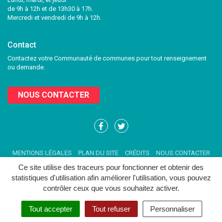
de 9h à 12h et de 13h30 à 17h.
Mercredi et vendredi de 9h à 12h.
Contact
Contactez votre Communauté de communes pour tout renseignement
ou demande.
NOUS CONTACTER
Lien
Lien
vers
vers
le
le
MENTIONS LÉGALES
PLAN DU SITE
CRÉDITS
NOUS CONTACTER
compte
compte
Facebook
Twitter
Ce site utilise des traceurs pour fonctionner et obtenir des
statistiques d'utilisation afin améliorer l'utilisation, vous pouvez
contrôler ceux que vous souhaitez activer.
Tout accepter
Tout refuser
Personnaliser