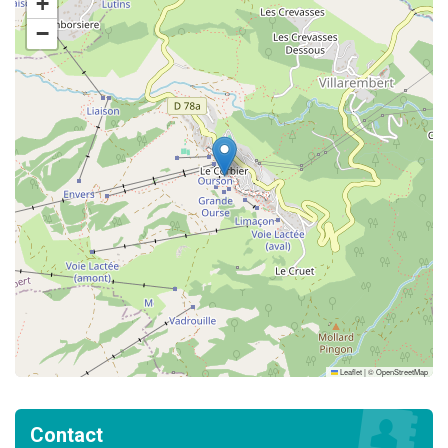
+
−
Leaflet
|
©
OpenStreetMap
Contact