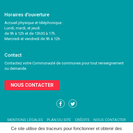
Horaires d'ouverture
Accueil physique et téléphonique :
Lundi, mardi, et jeudi
de 9h à 12h et de 13h30 à 17h.
Mercredi et vendredi de 9h à 12h.
Contact
Contactez votre Communauté de communes pour tout renseignement
ou demande.
NOUS CONTACTER
Lien
Lien
vers
vers
le
le
MENTIONS LÉGALES
PLAN DU SITE
CRÉDITS
NOUS CONTACTER
compte
compte
Facebook
Twitter
Ce site utilise des traceurs pour fonctionner et obtenir des