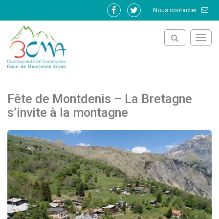
Gestion des traceurs
Nous contacter
Lien
Lien
vers
vers
le
le
Toggl
compte
compte
navig
Facebook
Twitter
Fête de Montdenis – La Bretagne
s’invite à la montagne