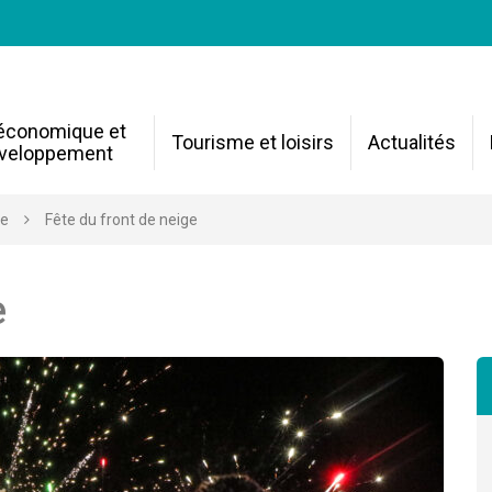
 économique et
Tourisme et loisirs
Actualités
veloppement
re
Fête du front de neige
e