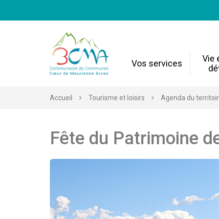
Gestion des traceurs
Vie
Vos services
dé
Accueil
Tourisme et loisirs
Agenda du territoi
Fête du Patrimoine de