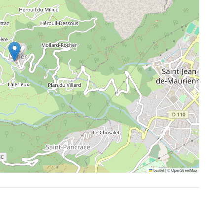
Leaflet
|
©
OpenStreetMap