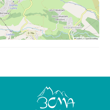
Leaflet
|
©
OpenStreetMap