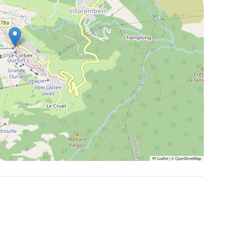
Leaflet
|
©
OpenStreetMap