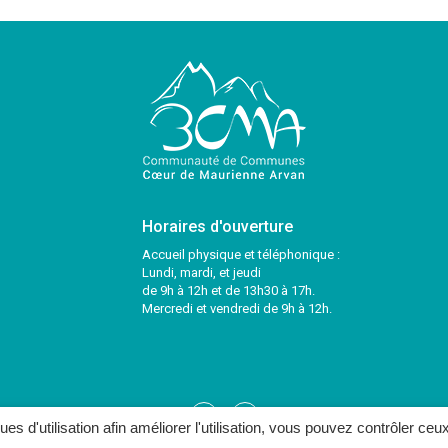
Horaires d'ouverture
Accueil physique et téléphonique :
Lundi, mardi, et jeudi
de 9h à 12h et de 13h30 à 17h.
Mercredi et vendredi de 9h à 12h.
Lien
Lien
ques d'utilisation afin améliorer l'utilisation, vous pouvez contrôler ceu
vers
vers