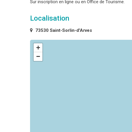
Sur inscription en ligne ou en Office de Tourisme.
Localisation
73530 Saint-Sorlin-d'Arves
+
−