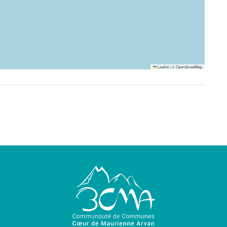
Leaflet
|
©
OpenStreetMap