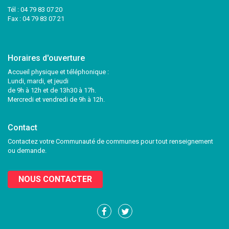
Tél :
04 79 83 07 20
Fax : 04 79 83 07 21
Horaires d'ouverture
Accueil physique et téléphonique :
Lundi, mardi, et jeudi
de 9h à 12h et de 13h30 à 17h.
Mercredi et vendredi de 9h à 12h.
Contact
Contactez votre Communauté de communes pour tout renseignement
ou demande.
NOUS CONTACTER
Lien
Lien
vers
vers