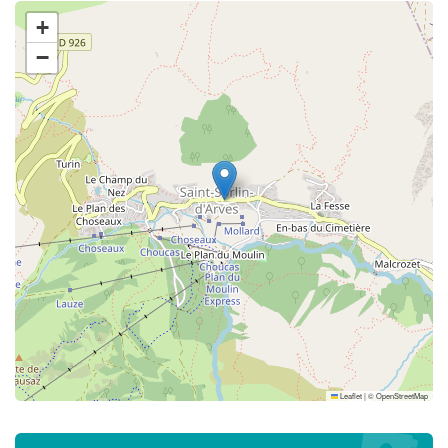
+
−
Leaflet
|
©
OpenStreetMap