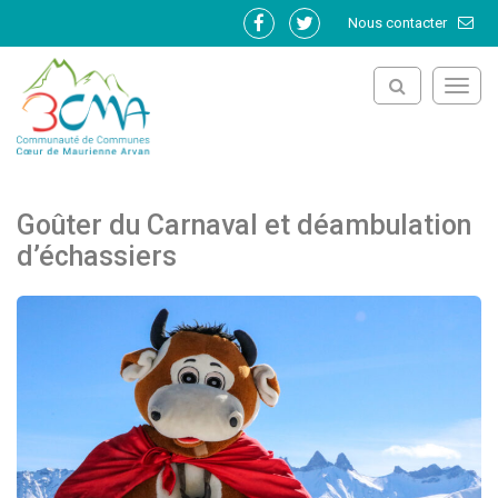
Gestion des traceurs
Nous contacter
Lien
Lien
vers
vers
le
le
Toggl
compte
compte
navig
Facebook
Twitter
Goûter du Carnaval et déambulation
d’échassiers