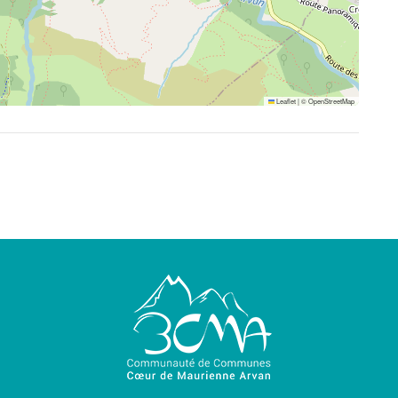
Leaflet
|
©
OpenStreetMap