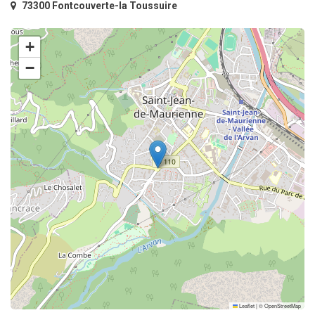
73300 Fontcouverte-la Toussuire
+
−
Leaflet
|
©
OpenStreetMap