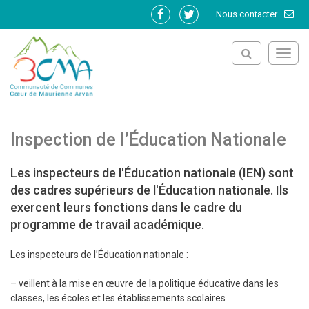
Gestion des traceurs
Nous contacter
Lien
Lien
vers
vers
le
le
Toggl
compte
compte
navig
Facebook
Twitter
Inspection de l’Éducation Nationale
Les inspecteurs de l'Éducation nationale (IEN) sont
des cadres supérieurs de l'Éducation nationale. Ils
exercent leurs fonctions dans le cadre du
programme de travail académique.
Les inspecteurs de l’Éducation nationale :
– veillent à la mise en œuvre de la politique éducative dans les
classes, les écoles et les établissements scolaires