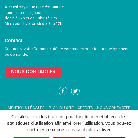
Accueil physique et téléphonique :
Lundi, mardi, et jeudi
de 9h à 12h et de 13h30 à 17h.
Mercredi et vendredi de 9h à 12h.
Contact
Contactez votre Communauté de communes pour tout renseignement
ou demande.
NOUS CONTACTER
Lien
Lien
vers
vers
le
le
MENTIONS LÉGALES
PLAN DU SITE
CRÉDITS
NOUS CONTACTER
compte
compte
Facebook
Twitter
Ce site utilise des traceurs pour fonctionner et obtenir des
statistiques d'utilisation afin améliorer l'utilisation, vous pouvez
contrôler ceux que vous souhaitez activer.