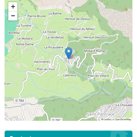
+
−
Leaflet
|
©
OpenStreetMap