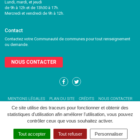
Lundi, mardi, et jeudi
de 9h à 12h et de 13h30 à 17h.
Mercredi et vendredi de 9h à 12h.
Contact
Contactez votre Communauté de communes pour tout renseignement
ou demande.
NOUS CONTACTER
Lien
Lien
vers
vers
le
le
MENTIONS LÉGALES
PLAN DU SITE
CRÉDITS
NOUS CONTACTER
compte
compte
Facebook
Twitter
Ce site utilise des traceurs pour fonctionner et obtenir des
statistiques d'utilisation afin améliorer l'utilisation, vous pouvez
contrôler ceux que vous souhaitez activer.
Tout accepter
Tout refuser
Personnaliser