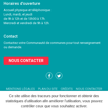
Horaires d'ouverture
Accueil physique et téléphonique :
Lundi, mardi, et jeudi
de 9h à 12h et de 13h30 à 17h.
Mercredi et vendredi de 9h à 12h.
Contact
Contactez votre Communauté de communes pour tout renseignement
ou demande.
NOUS CONTACTER
Lien
Lien
vers
vers
le
le
MENTIONS LÉGALES
PLAN DU SITE
CRÉDITS
NOUS CONTACTER
compte
compte
Facebook
Twitter
Ce site utilise des traceurs pour fonctionner et obtenir des
statistiques d'utilisation afin améliorer l'utilisation, vous pouvez
contrôler ceux que vous souhaitez activer.