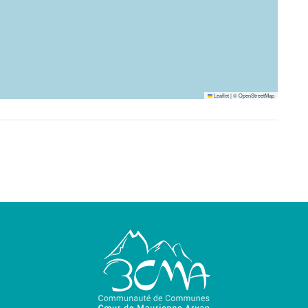
Leaflet
|
©
OpenStreetMap