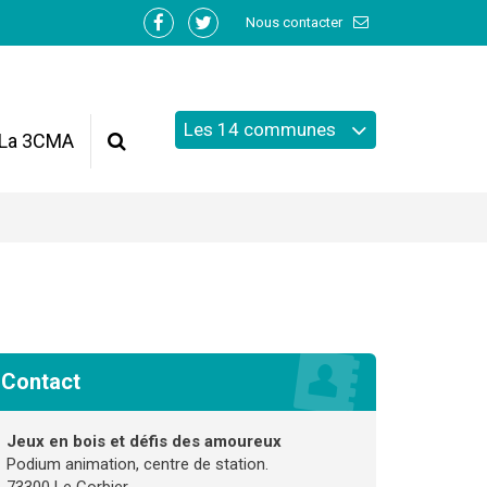
Nous contacter
Lien
Lien
vers
vers
le
le
compte
compte
Les 14 communes
Facebook
Twitter
La 3CMA
Recherche
Contact
Jeux en bois et défis des amoureux
Podium animation, centre de station.