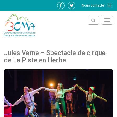
Gestion des traceurs
Nous contacter
Lien
Lien
vers
vers
le
le
Toggl
compte
compte
navig
Facebook
Twitter
Jules Verne – Spectacle de cirque
de La Piste en Herbe