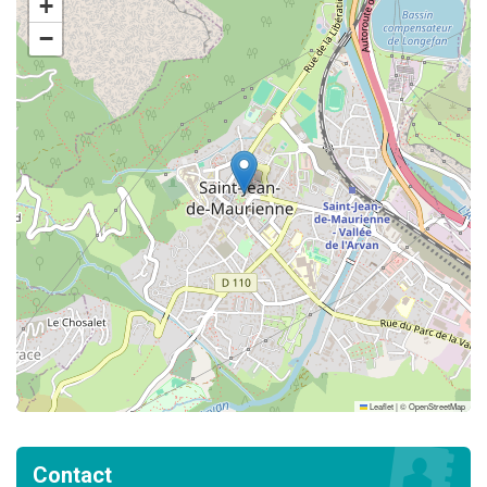
+
−
Leaflet
|
©
OpenStreetMap
Contact